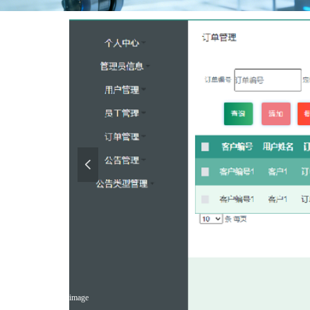
넳
image