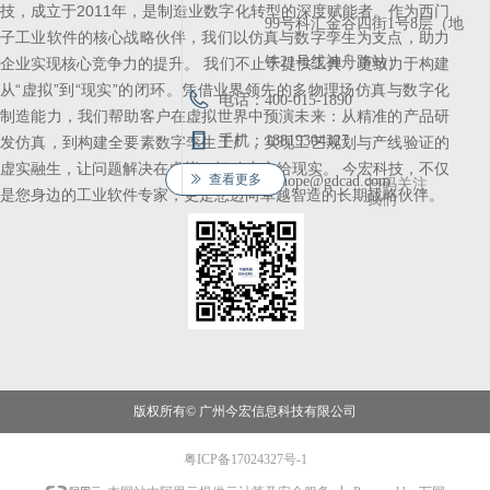
技，成立于2011年，是制造业数字化转型的深度赋能者。作为西门
99号科汇金谷四街1号8层（地
子工业软件的核心战略伙伴，我们以仿真与数字孪生为支点，助力
铁21号线神舟路站）
企业实现核心竞争力的提升。 我们不止于提供工具，更致力于构建
从“虚拟”到“现实”的闭环。凭借业界领先的多物理场仿真与数字化
电话：
400-015-1890
制造能力，我们帮助客户在虚拟世界中预演未来：从精准的产品研
手机：
18819304327
发仿真，到构建全要素数字孪生工厂，实现工艺规划与产线验证的
虚实融生，让问题解决在虚拟，把确定交给现实。 今宏科技，不仅
ꅀ
查看更多
邮箱：
gohope@gdcad.com
扫码关注
是您身边的工业软件专家，更是您迈向卓越智造的长期战略伙伴。
我们
版权所有©
广州今宏信息科技有限公司
粤ICP备17024327号-1