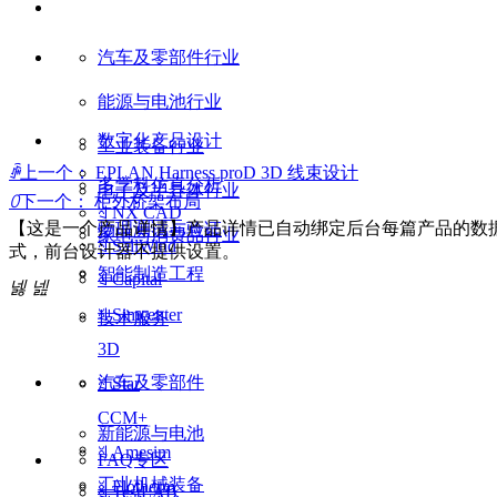
汽车及零部件行业
能源与电池行业
数字化产品设计
工业装备行业
ꄴ
上一个：
EPLAN Harness proD 3D 线束设计
多学科仿真分析
电子及半导体行业
ꄲ
下一个：
柜外桥架布局
ꄠ
NX CAD
【这是一个产品详情】产品详情已自动绑定后台每篇产品的数
物理测试与验证
家电与消费品行业
ꄠ
SailWind
式，前台设计器不提供设置。
智能制造工程
ꄠ
Capital
넳
넲
ꄠ
Simcenter
技术服务
3D
汽车及零部件
ꄠ
Star
CCM+
新能源与电池
ꄠ
Amesim
FAQ专区
工业机械装备
ꄠ
Flotherm
ꄠ
TestLAB