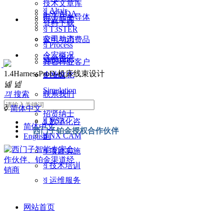
技术文章库
ꄠ
Altair
ꄠ
SCADA
电子与半导体
行业新闻
资料下载
ꄠ
T3STER
公司动态
家电与消费品
ꄠ
Process
今宏概况
活动资讯
Simulate
其它行业客户
1.4HarnessProD-机床线束设计
企业文化
ꄠ
Plant
넳
넲
Simulation
끠
搜索
联系我们
ꄠ
MCD
ꀅ
简体中文
招贤纳士
ꄠ
VSA
ꄠ
数字化咨
简体中文
西门子铂金授权合作伙伴
ꄠ
NX CAM
English
询
ꄠ
项目实施
ꄠ
技术培训
ꄠ
运维服务
网站首页