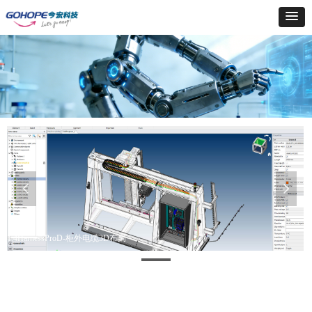
넳
넲
1.4HarnessProD-柜外电缆3D布局