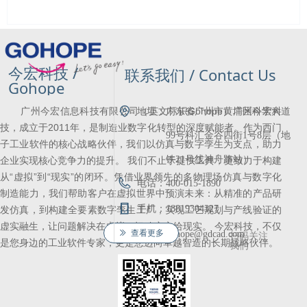
今宏科技 /
联系我们 / Contact Us
Gohope
广州今宏信息科技有限公司（英文标识Gohope）广州今宏科
地址：
广东省广州市黄埔区科学大道
技，成立于2011年，是制造业数字化转型的深度赋能者。作为西门
99号科汇金谷四街1号8层（地
子工业软件的核心战略伙伴，我们以仿真与数字孪生为支点，助力
铁21号线神舟路站）
企业实现核心竞争力的提升。 我们不止于提供工具，更致力于构建
从“虚拟”到“现实”的闭环。凭借业界领先的多物理场仿真与数字化
电话：
400-015-1890
制造能力，我们帮助客户在虚拟世界中预演未来：从精准的产品研
手机：
18819304327
发仿真，到构建全要素数字孪生工厂，实现工艺规划与产线验证的
虚实融生，让问题解决在虚拟，把确定交给现实。 今宏科技，不仅
ꅀ
查看更多
邮箱：
gohope@gdcad.com
扫码关注
是您身边的工业软件专家，更是您迈向卓越智造的长期战略伙伴。
我们